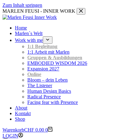
Zum Inhalt springen
MARLEN FEUSI - INNER WORK
Home
Marlen`s Welt
Work with me
1:1 Begleitung
1:1 Arbeit mit Marlen
Gruppen & Ausbildungen
EMBODIED WISDOM 2026
Expansion 2027
Online
Bloom – dein Leben
The Listener
Human Design Basics
Radical Presence
Facing fear with Presence
About
Kontakt
Shop
Warenkorb
CHF
0.00
0
LOGIN