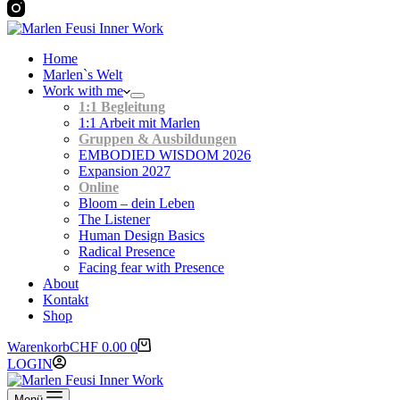
Home
Marlen`s Welt
Work with me
1:1 Begleitung
1:1 Arbeit mit Marlen
Gruppen & Ausbildungen
EMBODIED WISDOM 2026
Expansion 2027
Online
Bloom – dein Leben
The Listener
Human Design Basics
Radical Presence
Facing fear with Presence
About
Kontakt
Shop
Warenkorb
CHF
0.00
0
LOGIN
Menü