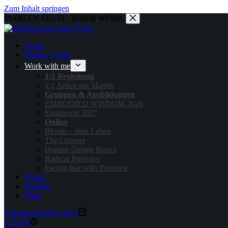
Zum Inhalt springen
MARLEN FEUSI - INNER WORK
Home
Marlen`s Welt
Work with me
1:1 Begleitung
1:1 Arbeit mit Marlen
Gruppen & Ausbildungen
EMBODIED WISDOM 2026
Expansion 2027
Online
Bloom – dein Leben
The Listener
Human Design Basics
Radical Presence
Facing fear with Presence
About
Kontakt
Shop
Warenkorb
CHF
0.00
0
LOGIN