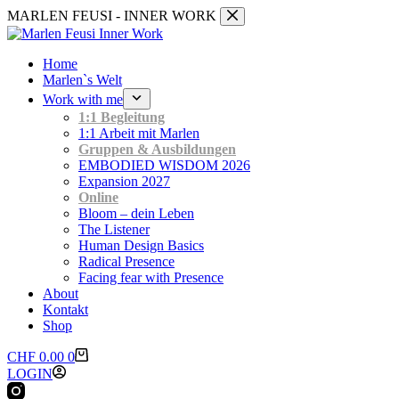
Zum
MARLEN FEUSI - INNER WORK
Inhalt
springen
Home
Marlen`s Welt
Work with me
1:1 Begleitung
1:1 Arbeit mit Marlen
Gruppen & Ausbildungen
EMBODIED WISDOM 2026
Expansion 2027
Online
Bloom – dein Leben
The Listener
Human Design Basics
Radical Presence
Facing fear with Presence
About
Kontakt
Shop
Warenkorb
CHF
0.00
0
LOGIN