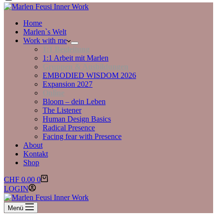
Home
Marlen`s Welt
Work with me
1:1 Begleitung
1:1 Arbeit mit Marlen
Gruppen & Ausbildungen
EMBODIED WISDOM 2026
Expansion 2027
Online
Bloom – dein Leben
The Listener
Human Design Basics
Radical Presence
Facing fear with Presence
About
Kontakt
Shop
Warenkorb
CHF
0.00
0
LOGIN
Menü