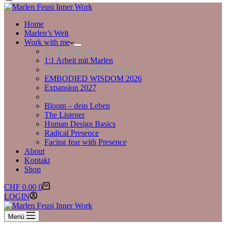
Home
Marlen’s Welt
Work with me
1:1 Begleitung
1:1 Arbeit mit Marlen
Gruppen & Ausbildungen
EMBODIED WISDOM 2026
Expansion 2027
Online
Bloom – dein Leben
The Listener
Human Design Basics
Radical Presence
Facing fear with Presence
About
Kontakt
Shop
Warenkorb
CHF
0.00
0
LOGIN
Menü