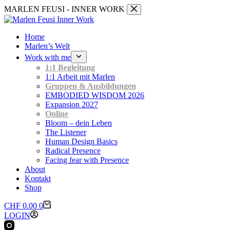
Zum
MARLEN FEUSI - INNER WORK
Inhalt
springen
Home
Marlen’s Welt
Work with me
1:1 Begleitung
1:1 Arbeit mit Marlen
Gruppen & Ausbildungen
EMBODIED WISDOM 2026
Expansion 2027
Online
Bloom – dein Leben
The Listener
Human Design Basics
Radical Presence
Facing fear with Presence
About
Kontakt
Shop
Warenkorb
CHF
0.00
0
LOGIN